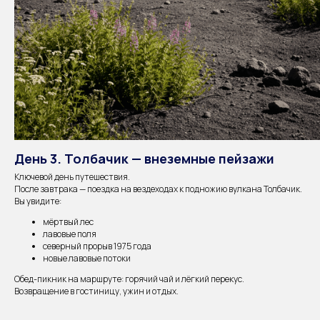
День 3. Толбачик — внеземные пейзажи
Ключевой день путешествия.
После завтрака — поездка на вездеходах к подножию вулкана Толбачик.
Вы увидите:
мёртвый лес
лавовые поля
северный прорыв 1975 года
новые лавовые потоки
Обед-пикник на маршруте: горячий чай и лёгкий перекус.
Возвращение в гостиницу, ужин и отдых.