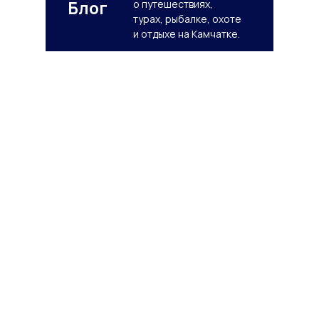
Блог
о путешествиях,
турах, рыбалке, охоте
и отдыхе на Камчатке.