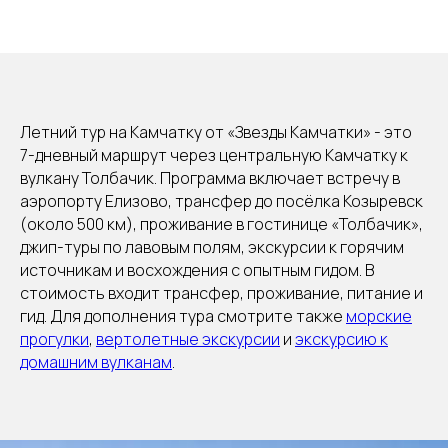
Летний тур на Камчатку от «Звезды Камчатки» - это
7-дневный маршрут через центральную Камчатку к
вулкану Толбачик. Программа включает встречу в
аэропорту Елизово, трансфер до посёлка Козыревск
(около 500 км), проживание в гостинице «Толбачик»,
джип-туры по лавовым полям, экскурсии к горячим
источникам и восхождения с опытным гидом. В
стоимость входит трансфер, проживание, питание и
гид. Для дополнения тура смотрите также
морские
прогулки
,
вертолетные экскурсии
и
экскурсию к
домашним вулканам
.