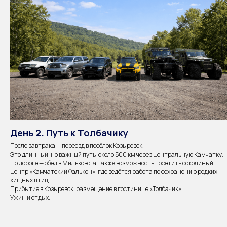
День 2. Путь к Толбачику
После завтрака — переезд в посёлок Козыревск.
Это длинный, но важный путь: около 500 км через центральную Камчатку.
По дороге — обед в Мильково, а также возможность посетить соколиный
центр «Камчатский Фалькон», где ведётся работа по сохранению редких
хищных птиц.
Прибытие в Козыревск, размещение в гостинице «Толбачик».
Ужин и отдых.