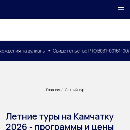
аны
Свидетельство РТО В031-00161-00/04552496
Морс
Главная
Летний тур
/
Летние туры на Камчатку
2026 - программы и цены