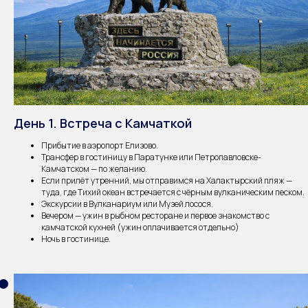
День 1. Встреча с Камчаткой
Прибытие в аэропорт Елизово.
Трансфер в гостиницу в Паратунке или Петропавловске-
Камчатском — по желанию.
Если прилёт утренний, мы отправимся на Халактырский пляж —
туда, где Тихий океан встречается с чёрным вулканическим песком.
Экскурсии в Вулканариум или Музей лосося.
Вечером — ужин в рыбном ресторане и первое знакомство с
камчатской кухней (ужин оплачивается отдельно)
Ночь в гостинице.