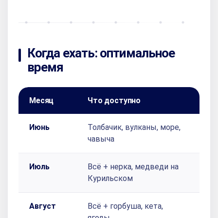
Когда ехать: оптимальное
время
Месяц
Что доступно
Осо
Июнь
Толбачик, вулканы, море,
Мног
чавыча
све
Июль
Всё + нерка, медведи на
Луч
Курильском
рыб
Август
Всё + горбуша, кета,
Теп
ягоды
мед